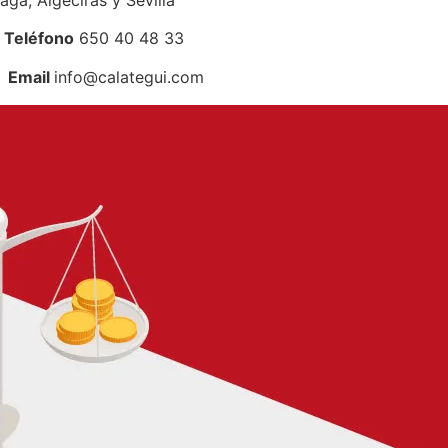
no
650 40 48 33
l
info@calategui.com