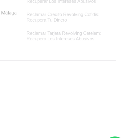
Recuperar Los Intereses Abusivos
n Málaga
Reclamar Credito Revolving Cofidis:
Recupera Tu Dinero
Reclamar Tarjeta Revolving Cetelem:
Recupera Los Intereses Abusivos