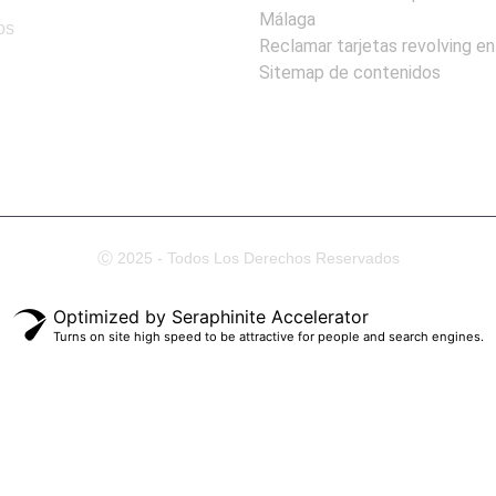
Málaga
os
Reclamar tarjetas revolving e
Sitemap de contenidos
Ⓒ 2025 - Todos Los Derechos Reservados
Optimized by Seraphinite Accelerator
Turns on site high speed to be attractive for people and search engines.