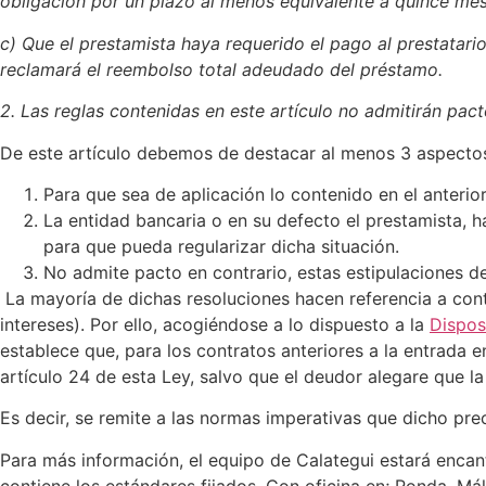
obligación por un plazo al menos equivalente a quince mes
c) Que el prestamista haya requerido el pago al prestatar
reclamará el reembolso total adeudado del préstamo.
2. Las reglas contenidas en este artículo no admitirán pact
De este artículo debemos de destacar al menos 3 aspectos 
Para que sea de aplicación lo contenido en el anterior
La entidad bancaria o en su defecto el prestamista, 
para que pueda regularizar dicha situación.
No admite pacto en contrario, estas estipulaciones de
La mayoría de dichas resoluciones hacen referencia a cont
intereses). Por ello, acogiéndose a lo dispuesto a la
Dispos
establece que, para los contratos anteriores a la entrada e
artículo 24 de esta Ley, salvo que el deudor alegare que la
Es decir, se remite a las normas imperativas que dicho pr
Para más información, el equipo de Calategui estará encan
contiene los estándares fijados. Con oficina en; Ronda, Mál