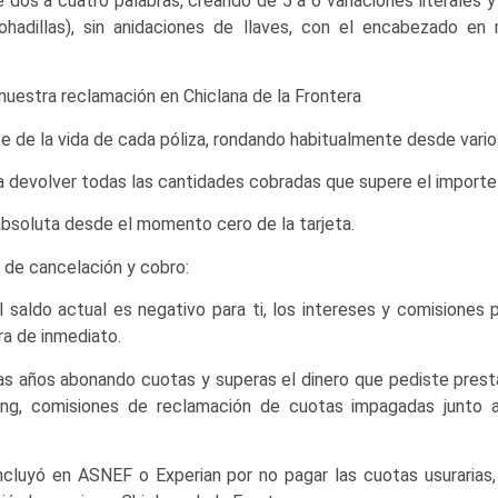
 dos a cuatro palabras, creando de 5 a 6 variaciones literales 
mohadillas), sin anidaciones de llaves, con el encabezado en
uestra reclamación en Chiclana de la Frontera
de la vida de cada póliza, rondando habitualmente desde varios
co a devolver todas las cantidades cobradas que supere el import
absoluta desde el momento cero de la tarjeta.
 de cancelación y cobro:
l saldo actual es negativo para ti, los intereses y comisiones 
rra de inmediato.
vas años abonando cuotas y superas el dinero que pediste presta
ing, comisiones de reclamación de cuotas impagadas junto a
 incluyó en ASNEF o Experian por no pagar las cuotas usurarias