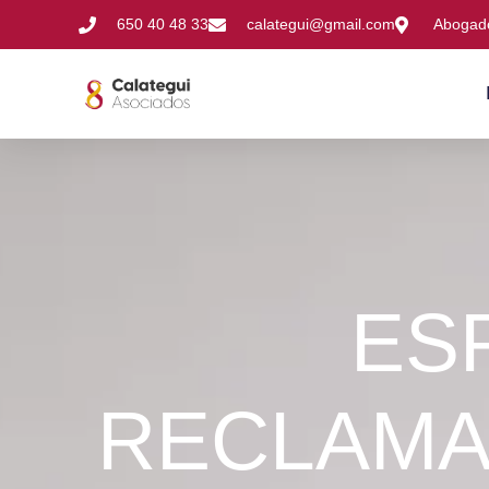
650 40 48 33
calategui@gmail.com
Abogado
ES
RECLAMA