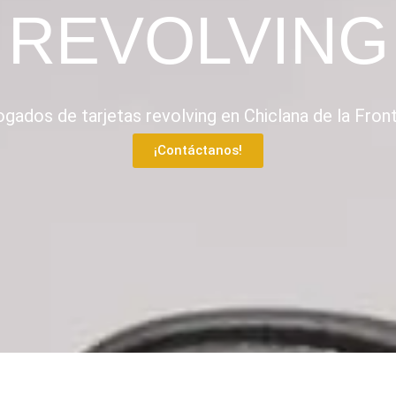
REVOLVING
gados de tarjetas revolving en Chiclana de la Fron
¡Contáctanos!