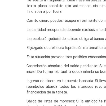
He vuelto a fragmentar cada frase en piezas de
texto plano absoluto (sin asteriscos, sin al
Frontera
por fuera.
Cuánto dinero puedes recuperar realmente con n
La cantidad recuperada depende exclusivamente 
La resolución judicial de nulidad obliga al ban
El juzgado decreta una liquidación matemática 
Esta situación provoca tres posibles escenarios
Cancelación absoluta del saldo pendiente: Si e
inicial. De forma habitual, la deuda infinita se bo
Ingreso de dinero en tu cuenta bancaria: Si lle
reembolso abarca todos los intereses revolv
financiación de la tarjeta.
Salida de listas de morosos: Si la entidad te